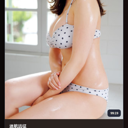
99:19
迷航远征