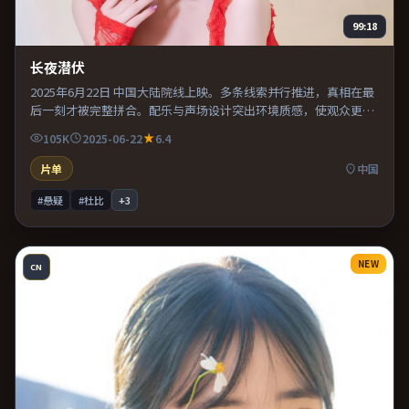
99:18
长夜潜伏
2025年6月22日 中国大陆院线上映。多条线索并行推进，真相在最
后一刻才被完整拼合。配乐与声场设计突出环境质感，使观众更易
沉浸其中。既有类型片爽感，也保留作者表达，口碑潜力不俗。
105K
2025-06-22
6.4
片单
中国
#悬疑
#杜比
+
3
NEW
CN