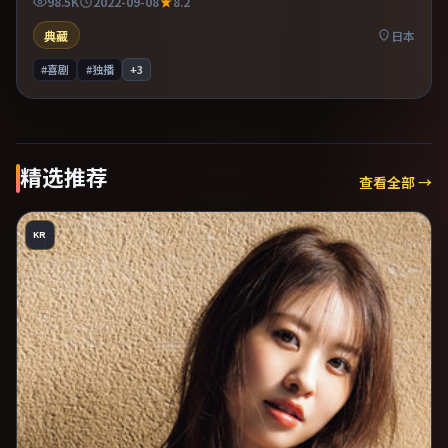
98.5K
2022-09-08
8.2
典藏
日本
#喜剧
#独播
+
3
精选推荐
查看全部 →
KR