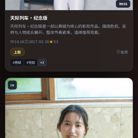
99:55
天际列车·纪念版
天际列车·纪念版是一部以悬疑为核心的影视作品，围绕危机、反
转与人物成长展开，整体节奏紧凑，值得推荐观看。
10.1K
2017-02-26
9.5
上新
香港
#悬疑
#完结
+
3
CN