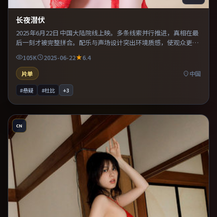
长夜潜伏
2025年6月22日 中国大陆院线上映。多条线索并行推进，真相在最
后一刻才被完整拼合。配乐与声场设计突出环境质感，使观众更易
沉浸其中。既有类型片爽感，也保留作者表达，口碑潜力不俗。
105K
2025-06-22
6.4
片单
中国
#悬疑
#杜比
+
3
CN