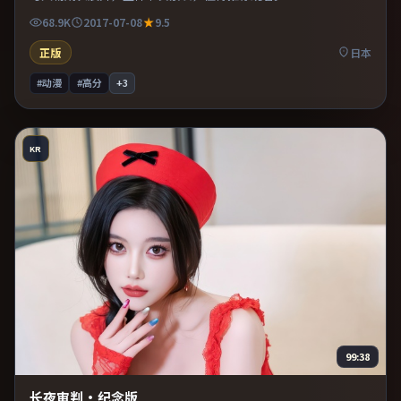
68.9K
2017-07-08
9.5
正版
日本
#动漫
#高分
+
3
KR
99:38
长夜审判·纪念版