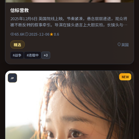
信标营救
2025年12月6日 英国院线上映。节奏紧凑，悬念层层递进，观众将
被不断反转的叙事牵引。导演在镜头语言上大胆实验，长镜头与特
写交替强化压迫感。适合喜欢现实主义题材的观众，情绪后劲较
65.6K
2025-12-06
8.6
足。
精选
英国
#战争
#连载中
+
3
NEW
JP