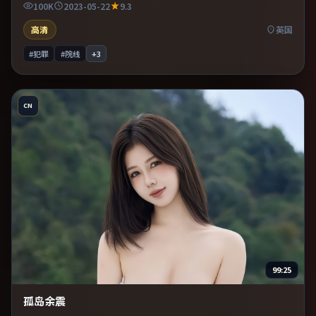
100K
2023-05-22
9.3
高清
英国
#犯罪
#院线
+
3
CN
99:25
孤岛余震