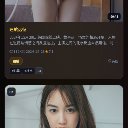
99:48
迷航远征
2024年12月28日 英国院线上映。故事从一场意外相遇开始，人物
在道德与情感之间反复拉扯。主演之间的化学反应自然可信，对手
戏张力贯穿全片。既有类型片爽感，也保留作者表达，口碑潜力不
112K
2024-12-28
7.1
俗。
独播
英国
#犯罪
#杜比
+
3
HK