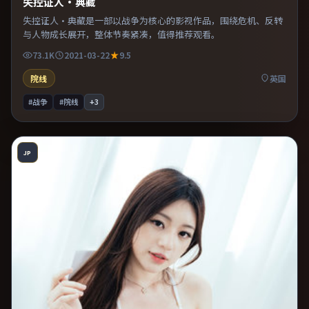
失控证人·典藏
失控证人·典藏是一部以战争为核心的影视作品，围绕危机、反转
与人物成长展开，整体节奏紧凑，值得推荐观看。
73.1K
2021-03-22
9.5
院线
英国
#战争
#院线
+
3
JP