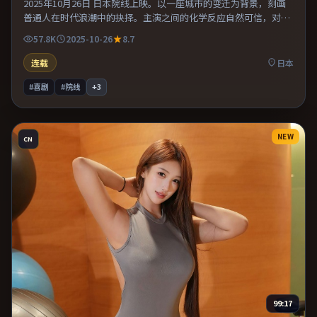
2025年10月26日 日本院线上映。以一座城市的变迁为背景，刻画
普通人在时代浪潮中的抉择。主演之间的化学反应自然可信，对手
戏张力贯穿全片。整体完成度较高，适合周末一口气看完。
57.8K
2025-10-26
8.7
连载
日本
#喜剧
#院线
+
3
NEW
CN
99:17