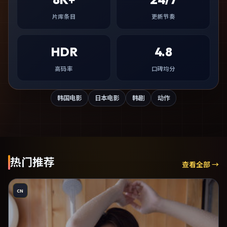
片库条目
更新节奏
HDR
4.8
高码率
口碑均分
韩国电影
日本电影
韩剧
动作
热门推荐
查看全部 →
CN