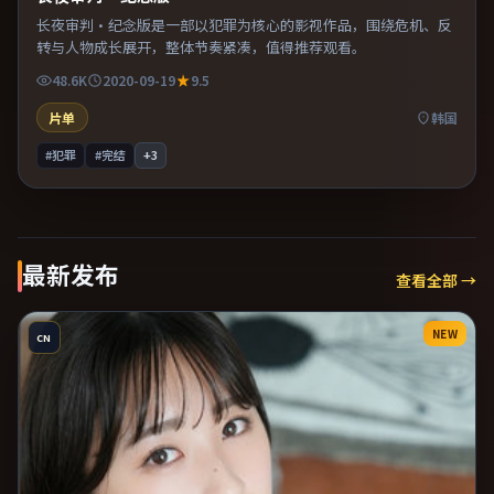
长夜审判·纪念版是一部以犯罪为核心的影视作品，围绕危机、反
转与人物成长展开，整体节奏紧凑，值得推荐观看。
48.6K
2020-09-19
9.5
片单
韩国
#犯罪
#完结
+
3
最新发布
查看全部 →
NEW
CN