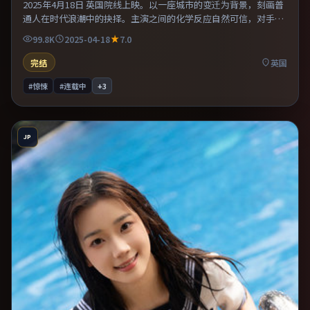
2025年4月18日 英国院线上映。以一座城市的变迁为背景，刻画普
通人在时代浪潮中的抉择。主演之间的化学反应自然可信，对手戏
张力贯穿全片。片尾留白意味深长，值得二刷细品台词与构图。
99.8K
2025-04-18
7.0
完结
英国
#惊悚
#连载中
+
3
JP