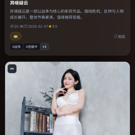
异境疑云
异境疑云是一部以战争为核心的影视作品，围绕危机、反转与人物
成长展开，整体节奏紧凑，值得推荐观看。
23.4K
2020-01-07
9.5
4K
美国
#战争
#连载中
+
3
HK