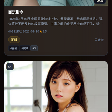
99:31
西沉指令
2025年3月10日 中国香港院线上映。节奏紧凑，悬念层层递进，观
众将被不断反转的叙事牵引。主演之间的化学反应自然可信，对手
戏张力贯穿全片。推荐给偏爱群像戏与命运母题的影迷。
111K
2025-03-10
8.5
正版
香港
#喜剧
#院线
+
3
KR