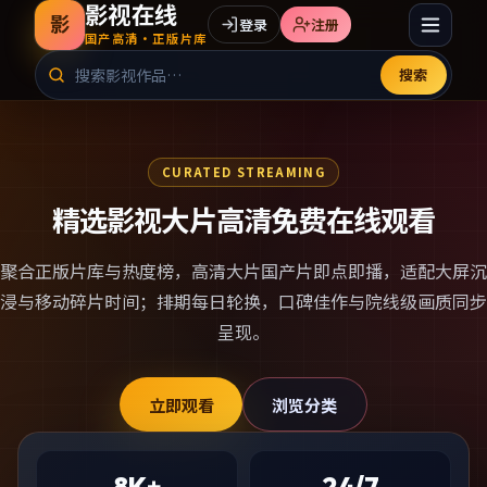
影视在线
影
登录
注册
国产高清·正版片库
搜索
CURATED STREAMING
精选影视大片高清免费在线观看
聚合正版片库与热度榜，
高清大片国产片
即点即播，适配大屏沉
浸与移动碎片时间；排期每日轮换，口碑佳作与院线级画质同步
呈现。
立即观看
浏览分类
8K+
24/7