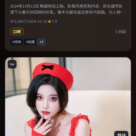
2024年10月13日 韩国院线上映。影像风格克制内敛，却在细节处
埋下大量可供回味的伏笔。美术与服化道还原年代氛围，为人物动
机提供可信支撑。适合喜欢现实主义题材的观众，情绪后劲较足。
110K
2024-10-13
7.9
口碑
韩国
#惊悚
#独播
+
3
CN
99:18