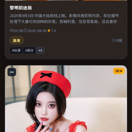
黎明前迷局
2025年9月3日 中国大陆院线上映。影像风格克制内敛，却在细节
处埋下大量可供回味的伏笔。剪辑利落，信息密度高，适合喜欢烧
脑与推理的观众。既有类型片爽感，也保留作者表达，口碑潜力不
33.5K
2025-09-03
7.3
俗。
高清
中国
#动漫
#高分
+
3
NEW
CN