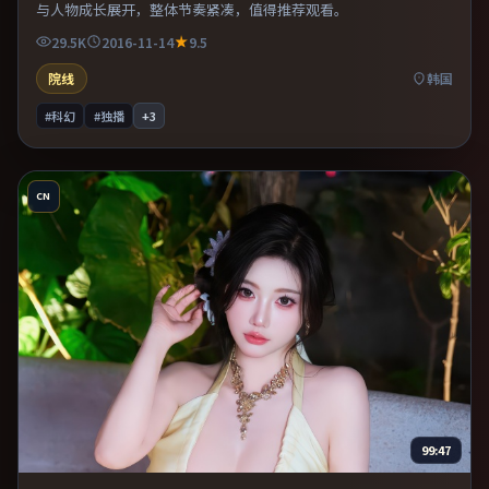
与人物成长展开，整体节奏紧凑，值得推荐观看。
29.5K
2016-11-14
9.5
院线
韩国
#科幻
#独播
+
3
CN
99:47