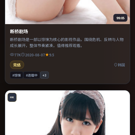
99:05
断桥剧场
断桥剧场是一部以惊悚为核心的影视作品，围绕危机、反转与人物
成长展开，整体节奏紧凑，值得推荐观看。
77K
2020-08-07
9.5
完结
韩国
#惊悚
#连载中
+
3
HK