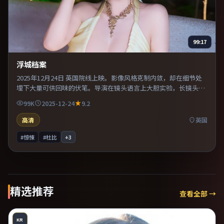
99:17
浮城档案
2025年12月24日 英国院线上映。影像风格克制内敛，却在细节处
埋下大量可供回味的伏笔。导演在镜头语言上大胆实验，长镜头与
特写交替强化压迫感。适合喜欢现实主义题材的观众，情绪后劲较
99K
2025-12-24
9.2
足。
高清
英国
#惊悚
#杜比
+
3
精选推荐
查看全部 →
KR