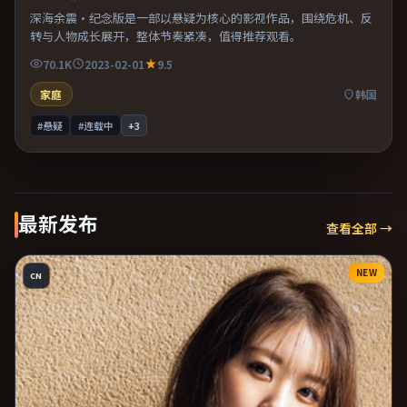
深海余震·纪念版是一部以悬疑为核心的影视作品，围绕危机、反
转与人物成长展开，整体节奏紧凑，值得推荐观看。
70.1K
2023-02-01
9.5
家庭
韩国
#悬疑
#连载中
+
3
最新发布
查看全部 →
NEW
CN