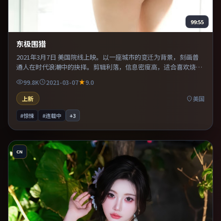
99:55
东极围猎
2021年3月7日 美国院线上映。以一座城市的变迁为背景，刻画普
通人在时代浪潮中的抉择。剪辑利落，信息密度高，适合喜欢烧脑
与推理的观众。整体完成度较高，适合周末一口气看完。
99.8K
2021-03-07
9.0
上新
美国
#惊悚
#连载中
+
3
CN