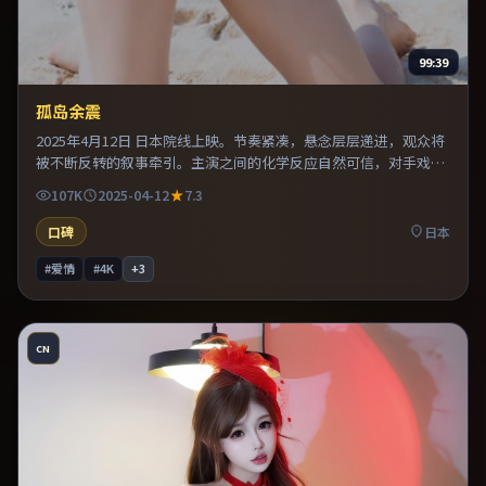
99:39
孤岛余震
2025年4月12日 日本院线上映。节奏紧凑，悬念层层递进，观众将
被不断反转的叙事牵引。主演之间的化学反应自然可信，对手戏张
力贯穿全片。推荐给偏爱群像戏与命运母题的影迷。
107K
2025-04-12
7.3
口碑
日本
#爱情
#4K
+
3
CN