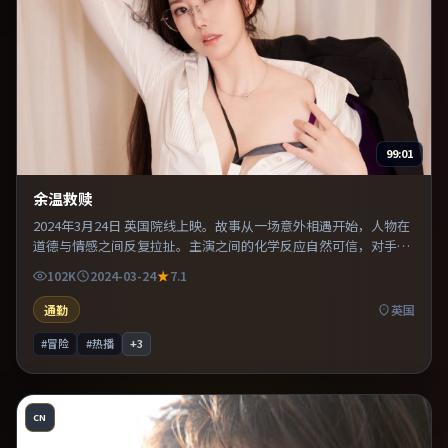
99:01
余温救赎
2024年3月24日 英国院线上映。故事从一场意外相遇开始，人物在
道德与情感之间反复拉扯。主演之间的化学反应自然可信，对手戏
张力贯穿全片。既有类型片爽感，也保留作者表达，口碑潜力不
102K
2024-03-24
7.1
俗。
通勤
英国
#冒险
#热播
+
3
CN