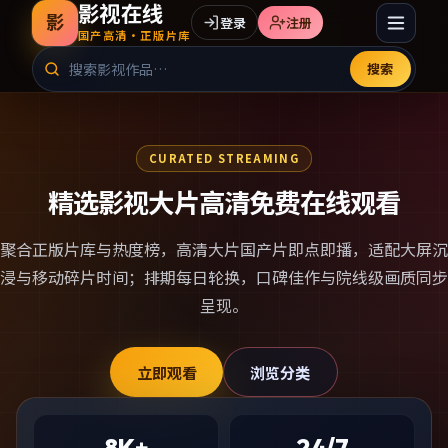
影视在线
影
登录
注册
国产高清·正版片库
搜索
CURATED STREAMING
精选影视大片高清免费在线观看
聚合正版片库与热度榜，
高清大片国产片
即点即播，适配大屏沉
浸与移动碎片时间；排期每日轮换，口碑佳作与院线级画质同步
呈现。
立即观看
浏览分类
8K+
24/7