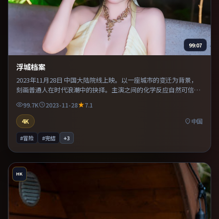
99:07
浮城档案
2023年11月28日 中国大陆院线上映。以一座城市的变迁为背景，
刻画普通人在时代浪潮中的抉择。主演之间的化学反应自然可信，
对手戏张力贯穿全片。推荐给偏爱群像戏与命运母题的影迷。
99.7K
2023-11-28
7.1
4K
中国
#冒险
#完结
+
3
HK