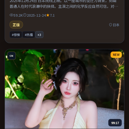
2025年12月24日 日本院线上映。以一座城市的变迁为背景，刻画
普通人在时代浪潮中的抉择。主演之间的化学反应自然可信，对手
戏张力贯穿全片。推荐给偏爱群像戏与命运母题的影迷。
59.2K
2025-12-24
7.1
正版
日本
#惊悚
#热播
+
3
NEW
CN
99:17