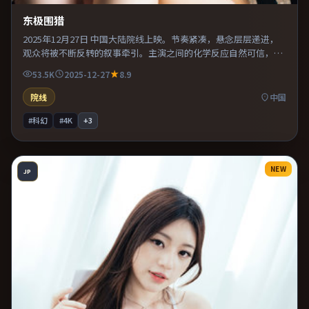
东极围猎
2025年12月27日 中国大陆院线上映。节奏紧凑，悬念层层递进，
观众将被不断反转的叙事牵引。主演之间的化学反应自然可信，对
手戏张力贯穿全片。推荐给偏爱群像戏与命运母题的影迷。
53.5K
2025-12-27
8.9
院线
中国
#科幻
#4K
+
3
NEW
JP