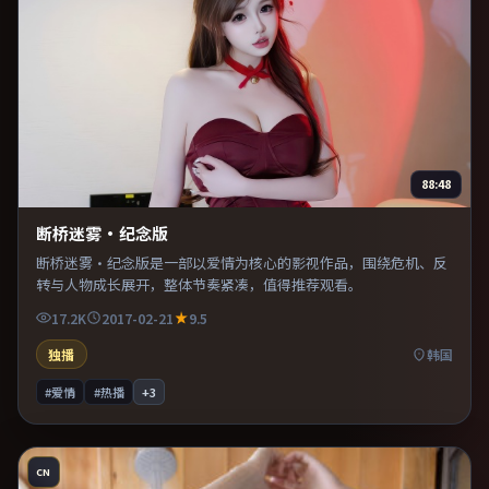
88:48
断桥迷雾·纪念版
断桥迷雾·纪念版是一部以爱情为核心的影视作品，围绕危机、反
转与人物成长展开，整体节奏紧凑，值得推荐观看。
17.2K
2017-02-21
9.5
独播
韩国
#爱情
#热播
+
3
CN