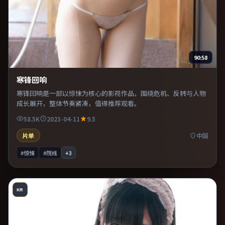
90:58
寒锋回响
寒锋回响是一部以惊悚为核心的影视作品，围绕危机、反转与人物
成长展开，整体节奏紧凑，值得推荐观看。
58.5K
2023-04-11
9.5
片单
中国
#惊悚
#院线
+
3
KR