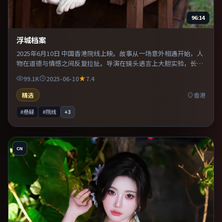
96:14
浮城档案
2025年6月10日 中国香港院线上映。故事从一场意外相遇开始，人
物在道德与情感之间反复拉扯。导演在镜头语言上大胆实验，长镜
头与特写交替强化压迫感。既有类型片爽感，也保留作者表达，口
99.1K
2025-06-10
7.4
碑潜力不俗。
精选
香港
#悬疑
#院线
+
3
CN