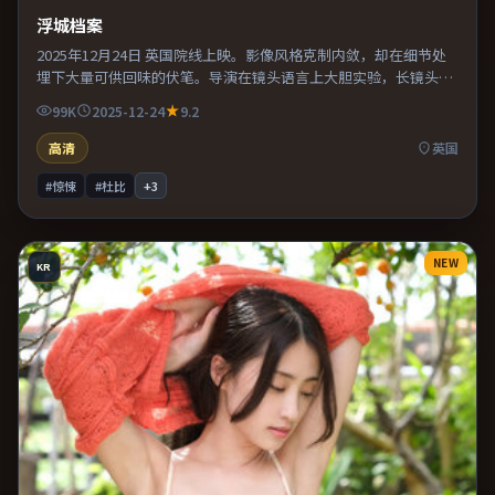
浮城档案
2025年12月24日 英国院线上映。影像风格克制内敛，却在细节处
埋下大量可供回味的伏笔。导演在镜头语言上大胆实验，长镜头与
特写交替强化压迫感。适合喜欢现实主义题材的观众，情绪后劲较
99K
2025-12-24
9.2
足。
高清
英国
#惊悚
#杜比
+
3
NEW
KR