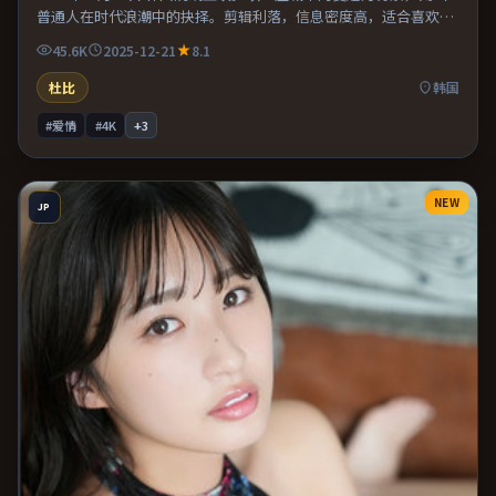
普通人在时代浪潮中的抉择。剪辑利落，信息密度高，适合喜欢烧
脑与推理的观众。适合喜欢现实主义题材的观众，情绪后劲较足。
45.6K
2025-12-21
8.1
杜比
韩国
#爱情
#4K
+
3
NEW
JP