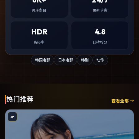
片库条目
更新节奏
HDR
4.8
高码率
口碑均分
韩国电影
日本电影
韩剧
动作
热门推荐
查看全部 →
JP