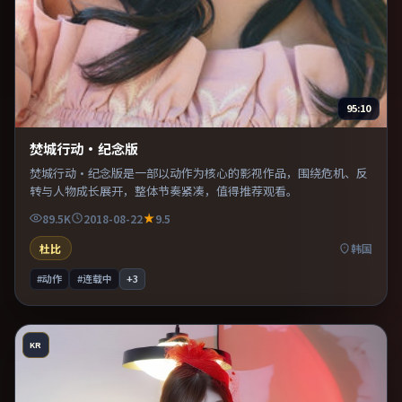
95:10
焚城行动·纪念版
焚城行动·纪念版是一部以动作为核心的影视作品，围绕危机、反
转与人物成长展开，整体节奏紧凑，值得推荐观看。
89.5K
2018-08-22
9.5
杜比
韩国
#动作
#连载中
+
3
KR