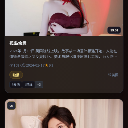
99:08
孤岛余震
2024年1月17日 英国院线上映。故事从一场意外相遇开始，人物在
道德与情感之间反复拉扯。美术与服化道还原年代氛围，为人物动
机提供可信支撑。既有类型片爽感，也保留作者表达，口碑潜力不
103K
2024-01-17
9.3
俗。
独播
英国
#爱情
#院线
+
3
CN