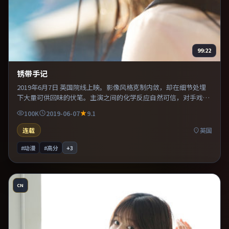
99:22
锈带手记
2019年6月7日 英国院线上映。影像风格克制内敛，却在细节处埋
下大量可供回味的伏笔。主演之间的化学反应自然可信，对手戏张
力贯穿全片。整体完成度较高，适合周末一口气看完。
100K
2019-06-07
9.1
连载
英国
#动漫
#高分
+
3
CN